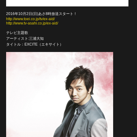
2016年10月2日(日)あさ8時放送スタート！
http://www.toei.co.jp/tv/ex-aid/
http://www.tv-asahi.co.jp/ex-aid/
テレビ主題歌
アーティスト:三浦大知
タイトル：EXCITE（エキサイト）