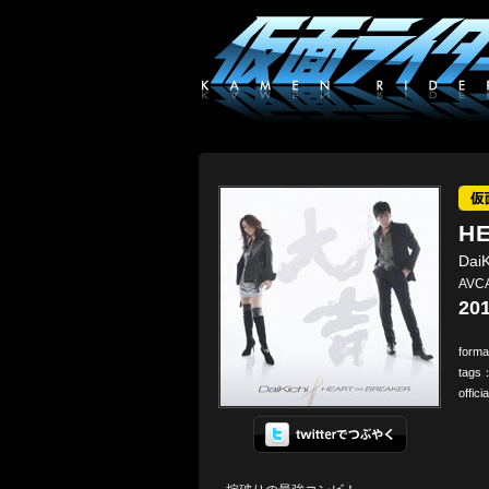
H
Dai
AVCA
201
form
tags
offici