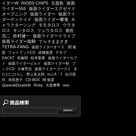
イダーW
RIDER CHIPS
主題歌
仮面
ライダー555
仮面ライダーエグゼイド
オープニング
仮面ライダー
仮面ライ
ダーディケイド
仮面ライダー響鬼
キ
ャラクターソング
モモタロス
ウラタ
ロス
キンタロス
リュウタロス
遊佐
浩二
鈴村健一
仮面ライダードライブ
仮面ライダー龍騎
てらそままさき
TETRA-FANG
仮面ライダーオーズ
.関 俊
彦
フォトブックCD
佐橋俊彦
デネブ
GACKT
布施明
松本梨香
仮面ライダーカブ
ト
仮面ライダービルド
仮面ライダー剣
ブ
ックCD
大塚芳忠
仮面ライダーゴースト
き
ただにひろし
野上良太郎
m.c.A・T
吉川晃
司
寺田恵子
CD-BOX
関 俊彦
Queen&Elizabeth
Ricky
大黒摩季
AAA