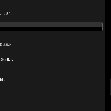
いに誕生！
菅原弘明
ka Edit.
dit.