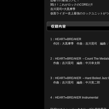
掟破りの最強コンビ！
聞け！これがロックのCOREだ!!
吉川晃司×大黒摩季
仮面ライダー史上最強のロックユニットがつ
1：HEART∞BREAKER
作詞：大黒摩季 作曲：吉川晃司 編曲：
2：HEART∞BREAKER ～Count The Medals S
作曲：吉川晃司 編曲：中川幸太郎
3：HEART∞BREAKER ～Hard Boiled Jazz E
作曲：吉川晃司 編曲：中川英二郎
4：HEART∞BREAKER Instrumental