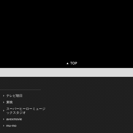
テレビ朝日
東映
スーパーヒーローミュージ
ックスタジオ
avexmovie
mu-mo