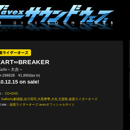
EART∞BREAKER
Kichi～大吉～
-29882B ¥1,890(tax in)
0.12.15 on sale!
at：
CD+DVD
：
DaiKichi
,
劇場版
,
吉川晃司
,
大黒摩季
,
大吉
,
主題歌
,
仮面ライダーオーズ
al site：
仮面ライダーオーズ avexオフィシャルサイト